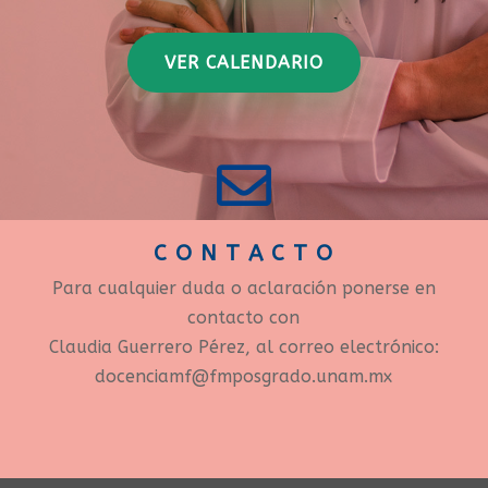
VER CALENDARIO

C O N T A C T O
Para cualquier duda o aclaración ponerse en
contacto con
Claudia Guerrero Pérez, al correo electrónico:
docenciamf@fmposgrado.unam.mx